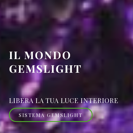
IL MONDO
IL MONDO
GEMSLIGHT
GEMSLIGHT
LA FORZA STRAORDINARIA DELLE
LIBERA LA TUA LUCE INTERIORE
PIETRE PREZIOSE E DEI CRISTALLI
SISTEMA GEMSLIGHT
NOSTRI PRODOTTI