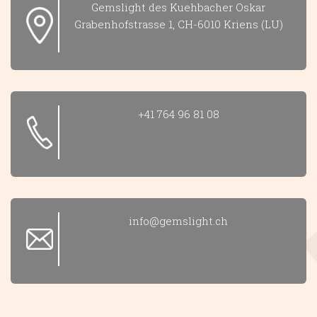
icon
Gemslight des Kuehbacher Oskar
1
Grabenhofstrasse 1, CH-6010 Kriens (LU)
icon
+41 764 96 81 08
2
icon
info@gemslight.ch
3