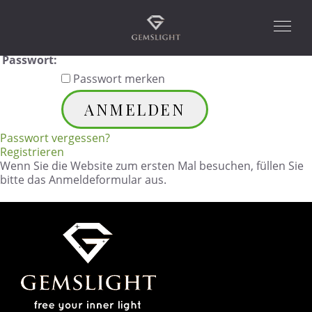
Melden Sie sich bitte an:
Login:
Passwort:
Passwort merken
Passwort vergessen?
Registrieren
Wenn Sie die Website zum ersten Mal besuchen, füllen Sie
bitte das Anmeldeformular aus.